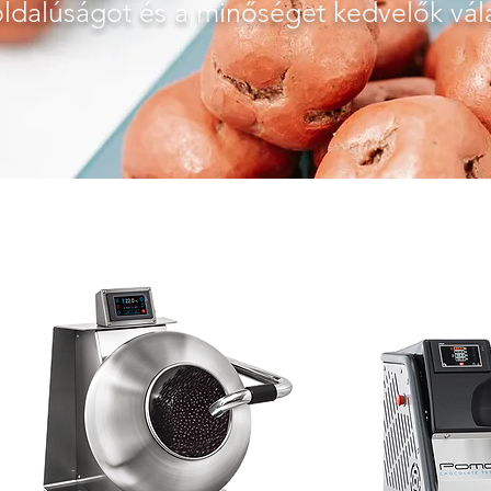
ldalúságot és a minőséget kedvelők vál