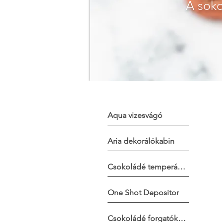
A soko
Aqua vizesvágó
Aria dekorálókabin
Csokoládé temperálók
One Shot Depositor
Csokoládé forgatók/Tárolók