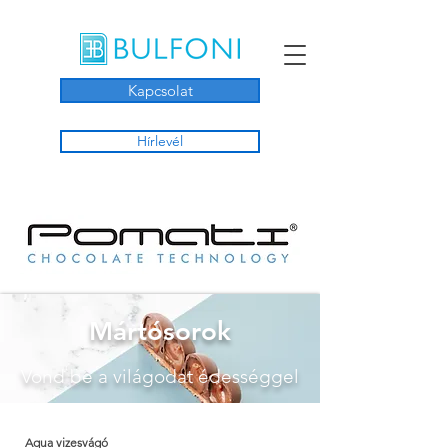
Kapcsolat
Hírlevél
Mártósorok
Vond be a világodat édességgel
Aqua vizesvágó