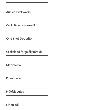
Aria dekorálókabin
Csokoládé temperálók
One Shot Depositor
Csokoládé forgatók/Tárolók
Mártósorok
Drazsírozók
Hűtőalagutak
Finomítók