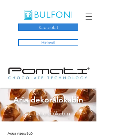
Kapcsolat
Hírlevél
Aria dekorálókabin
Új dekorálókabin
Aqua vizesvágó