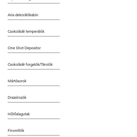
Aria dekorálókabin
Csokoládé temperálók
One Shot Depositor
Csokoládé forgatók/Tárolók
Mártósorok
Drazsírozók
Hűtőalagutak
Finomítók