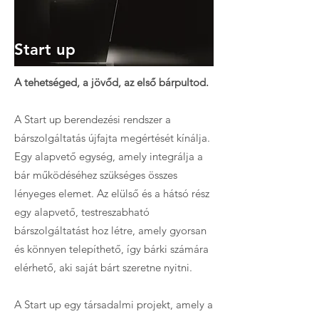
Start up
A tehetséged, a jövőd, az első bárpultod.
A Start up berendezési rendszer a
bárszolgáltatás újfajta megértését kínálja.
Egy alapvető egység, amely integrálja a
bár működéséhez szükséges összes
lényeges elemet. Az elülső és a hátsó rész
egy alapvető, testreszabható
bárszolgáltatást hoz létre, amely gyorsan
és könnyen telepíthető, így bárki számára
elérhető, aki saját bárt szeretne nyitni.
A Start up egy társadalmi projekt, amely a