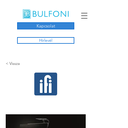
Kapcsolat
Hírlevél
< Vissza