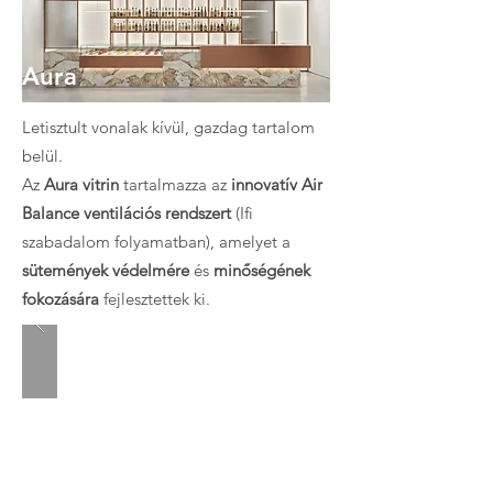
Aura
Letisztult vonalak kívül, gazdag tartalom
belül.
Az
Aura vitrin
tartalmazza az
innovatív Air
Balance ventilációs rendszert
(Ifi
szabadalom folyamatban), amelyet a
sütemények védelmére
és
minőségének
fokozására
fejlesztettek ki.