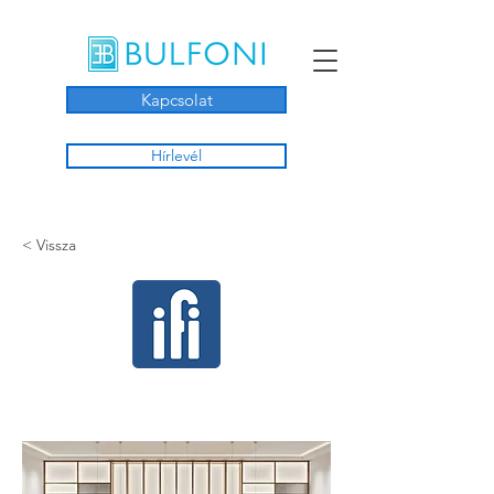
Kapcsolat
Hírlevél
< Vissza