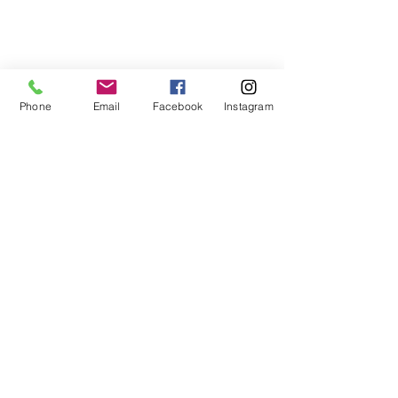
Phone
Email
Facebook
Instagram
Előző
Következő
Ajánlatkérés
Kapcsolatfelvétel
Adatkezelési tájékoztató
H-1036 Budapest, Perc utca 4.