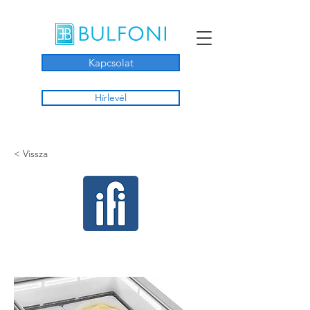
Kapcsolat
Hírlevél
< Vissza